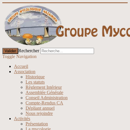
Rechercher
Valider
Toggle Navigation
Accueil
Association
Historique
Les statuts
Règlement Intérieur
Assemblée Générale
Conseil Administration
Compte-Rendus CA
Dépliant annuel
Nous rejoindre
Activités
Présentation
La mycologie