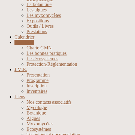
La botanique
Les algues
Les myxomycètes
Expositions
Outils / Livres
Prestations
Calendrier
Cueillettes
Charte GMN
Les bonnes pratiques
Les écosystèmes
Protection-Réglementation
J.M.E.
Présentation
Programme
Inscription
Inventaires
Liens
Nos contacts associatifs
Mycologie
Botanique
Algues
Myxomycètes
Ecosystèmes
Technique et documentation