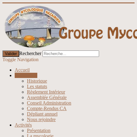
Rechercher
Valider
Toggle Navigation
Accueil
Association
Historique
Les statuts
Règlement Intérieur
Assemblée Générale
Conseil Administration
Compte-Rendus CA
Dépliant annuel
Nous rejoindre
Activités
Présentation
La mycologie