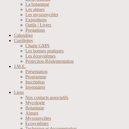
La botanique
Les algues
Les myxomycètes
Expositions
Outils / Livres
Prestations
Calendrier
Cueillettes
Charte GMN
Les bonnes pratiques
Les écosystèmes
Protection-Réglementation
J.M.E.
Présentation
Programme
Inscription
Inventaires
Liens
Nos contacts associatifs
Mycologie
Botanique
Algues
Myxomycètes
Ecosystèmes
Technique et documentation