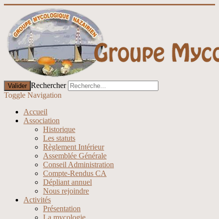
Rechercher
Valider
Toggle Navigation
Accueil
Association
Historique
Les statuts
Règlement Intérieur
Assemblée Générale
Conseil Administration
Compte-Rendus CA
Dépliant annuel
Nous rejoindre
Activités
Présentation
La mycologie