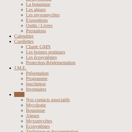
La botanique
Les algues
Les myxomycètes
Expositions
Outils / Livres
Prestations
Calendrier
Cueillettes
Charte GMN
Les bonnes pratiques
Les écosystèmes
Protection-Réglementation
J.M.E.
Présentation
Programme
Inscription
Inventaires
Liens
Nos contacts associatifs
Mycologie
Botanique
Algues
Myxomycètes
Ecosystèmes
Technique et documentation